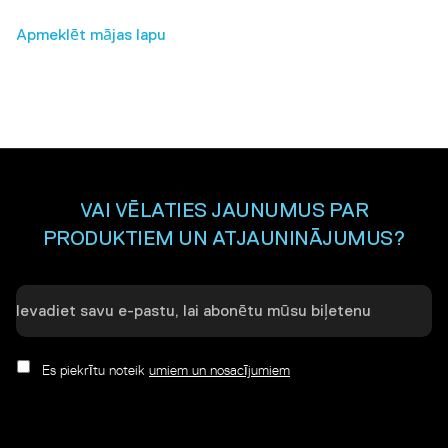
Apmeklēt mājas lapu
VAI VĒLATIES JAUNUMUS PAR
PRODUKTIEM UN ATJAUNINĀJUMUS?
Es piekrītu noteik
umiem un nosacījumiem