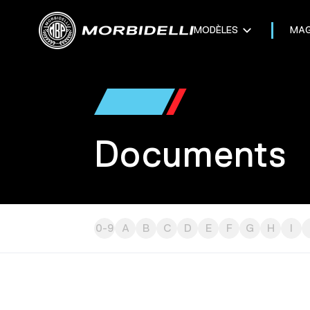
MODÈLES
MAG
Documents
0-9
A
B
C
D
E
F
G
H
I