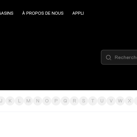
ASINS
À PROPOS DE NOUS
APPLI
J
K
L
M
N
O
P
Q
R
S
T
U
V
W
X