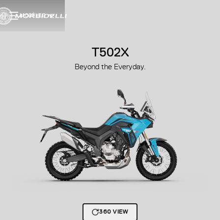
MODÈLES
T502X
Beyond the Everyday.
360 VIEW