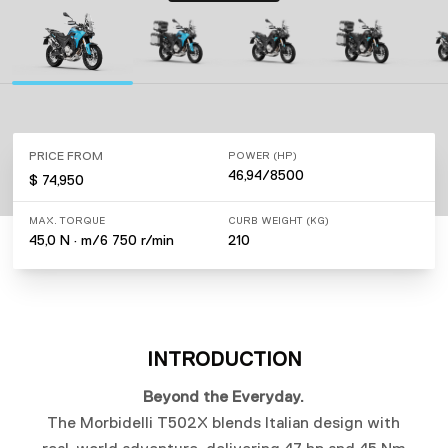
PRICE FROM
POWER (HP)
46,94/8500
$ 74,950
MAX. TORQUE
CURB WEIGHT (KG)
45,0 N · m/6 750 r/min
210
INTRODUCTION
Beyond the Everyday.
The Morbidelli T502X blends Italian design with