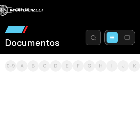
MODELOS
Documentos
0-9
A
B
C
D
E
F
G
H
I
J
K