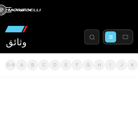
الموديلات
وثائق
0-9
A
B
C
D
E
F
G
H
I
J
K