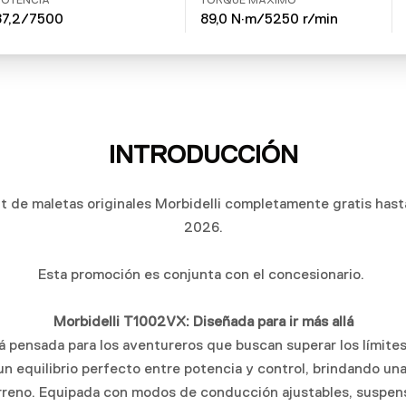
POTENCIA
TORQUE MÁXIMO
87,2/7500
89,0 N·m/5250 r/min
INTRODUCCIÓN
it de maletas originales Morbidelli completamente gratis has
2026.
Esta promoción es conjunta con el concesionario.
Morbidelli T1002VX: Diseñada para ir más allá
 pensada para los aventureros que buscan superar los límite
n equilibrio perfecto entre potencia y control, brindando u
terreno. Equipada con modos de conducción ajustables, susp