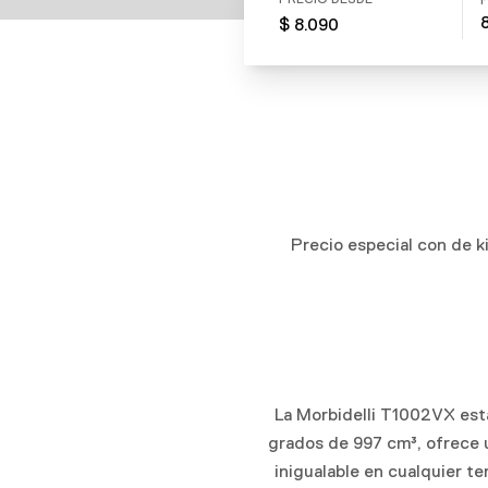
PRECIO DESDE
$ 8.090
Precio especial con de k
La Morbidelli T1002VX está
grados de 997 cm³, ofrece u
inigualable en cualquier 