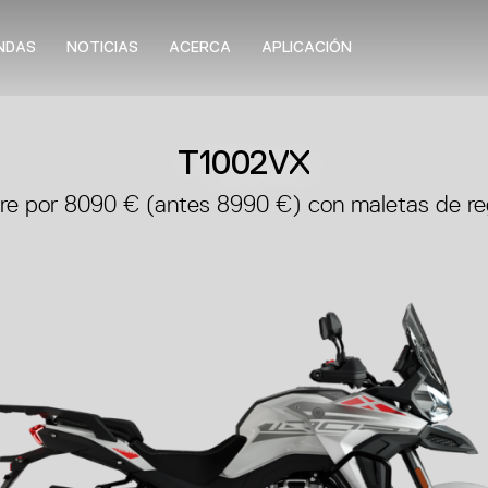
NDAS
NOTICIAS
ACERCA
APLICACIÓN
T1002VX
re por 8090 € (antes 8990 €) con maletas de reg