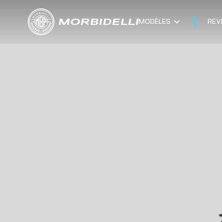
MODÈLES
REV