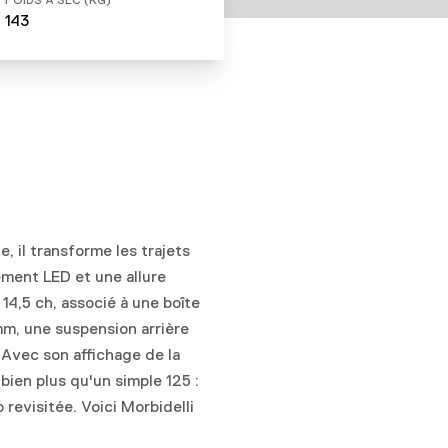
POIDS À SEC (KG)
143
, il transforme les trajets
ement LED et une allure
4,5 ch, associé à une boîte
mm, une suspension arrière
 Avec son affichage de la
ien plus qu'un simple 125 :
 revisitée. Voici Morbidelli