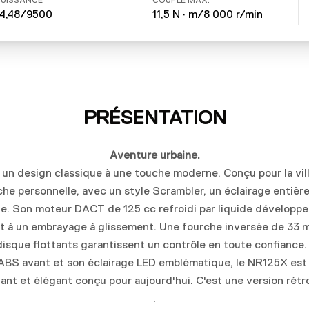
PUISSANCE
COUPLE MAX.
14,48/9500
11,5 N · m/8 000 r/min
PRÉSENTATION
Aventure urbaine.
 un design classique à une touche moderne. Conçu pour la ville
he personnelle, avec un style Scrambler, un éclairage entièr
. Son moteur DACT de 125 cc refroidi par liquide développe 1
et à un embrayage à glissement. Une fourche inversée de 33 
 disque flottants garantissent un contrôle en toute confiance.
 ABS avant et son éclairage LED emblématique, le NR125X est b
ant et élégant conçu pour aujourd'hui. C'est une version rétro
.