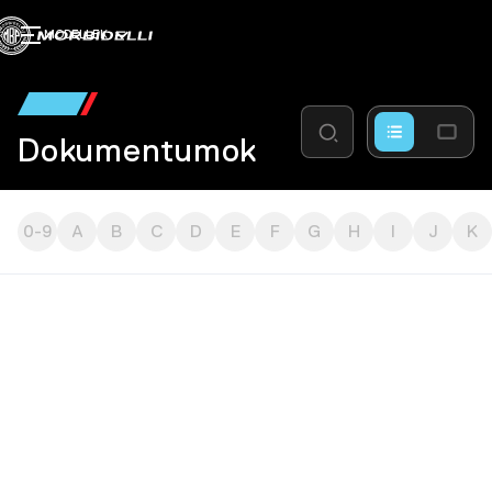
MODELLEK
Dokumentumok
0-9
A
B
C
D
E
F
G
H
I
J
K