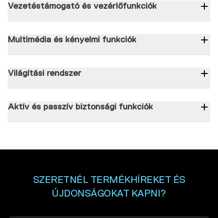
Vezetéstámogató és vezérlőfunkciók
Gázkar kialakítása
Kétbowdenes gázkarvezérlés
Multimédia és kényelmi funkciók
Műszerfal típusa
TFT, 5 hüvelyk
Bluetooth
Alapfelszereltség
Sebességf
Világítási rendszer
Első fényszóró
LED
Hátsó lámpa
LED
Irányjelző
LED
Vészvillogó
Alapfels
Aktív és passzív biztonsági funkciók
ABS rendszer
Alapfelszereltség
Kipörgésgátló rendszer (TCS)
Alapfel
SZERETNÉL TERMÉKHÍREKET ÉS
ÚJDONSÁGOKAT KAPNI?