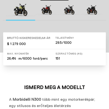
BRUTTÓ KISKERESKEDELMI ÁR
TELJESÍTMÉNY
29.5/1000
$ 1 279 000
MAX. NYOMATÉK
SZÁRAZ TÖMEG (KG)
26,4N · m/6000 ford/perc
151
ISMERD MEG A MODELLT
A
Morbidelli N300
több mint egy motorkerékpár;
egy stílusos és erőteljes életérzés