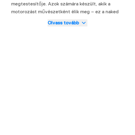
megtestesítője. Azok számára készült, akik a
motorozást művészetként élik meg – ez a naked
bike a lenyűgöző megjelenést és a dinamikus
Olvass tovább
teljesítményt ötvözi, hogy magabiztosan uralja az
utakat.
Erőteljes motorjával, agilis kezelhetőségével és
figyelemfelkeltő modern dizájn
jával az N300
tökéletes egyensúlyt teremt a művészi
önkifejezés és a műszaki precizitás között. Legyen
szó városi közlekedésről vagy kanyargós utak
meghódításáról, az N300 arra hív, hogy
megtapasztald az igazi uralom élményét.
Fedezd fel, hogyan teszi lehetővé a
Morbidelli
N300
, hogy a vezetést művészetté formáld, és
urald az utakat.