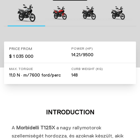
PRICE FROM
POWER (HP)
14.21/9500
$ 1 035 000
MAX. TORQUE
CURB WEIGHT (KG)
11,0 N · m/7600 ford/perc
148
INTRODUCTION
A
Morbidelli T125X
a nagy rallymotorok
szellemiségét hordozza, és azoknak készült, akik