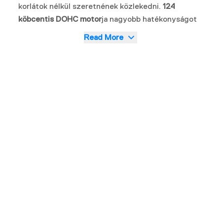
korlátok nélkül szeretnének közlekedni.
124
köbcentis DOHC motor
ja nagyobb hatékonyságot
és erőteljesebb teljesítményt kínál, alacsony és
Read More
magas fordulatszámon egyaránt, így bármilyen
útviszony mellett egyenletes és magabiztos
vezetési élményt biztosít.
Tartós felépítése, agilis kialakítása és fejlett
technológiája tökéletes társsá teszi városi
közlekedéshez és kalandosabb útvonalakhoz is. A
hosszú rugóutas futómű és az ABS fékrendszer
kontroll
t, stabilitást és biztonságot nyújt,
bármilyen úton jársz.
A
LED világítás, az LCD műszerfal és az USB-
csatlakozó
gondoskodik arról, hogy minden
kilométer kényelmesen és kapcsolódva teljen.
A városi utcáktól a kihívást jelentő útvonalakig a