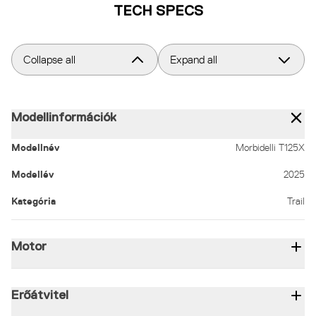
TECH SPECS
Collapse all
Expand all
Modellinformációk
Modellnév
Morbidelli T125X
Modellév
2025
Kategória
Trail
Motor
Lökettérfogat (cm³)
124
Motor típusa
1 hengeres /négyütemes/4-szel
Fu
Erőátvitel