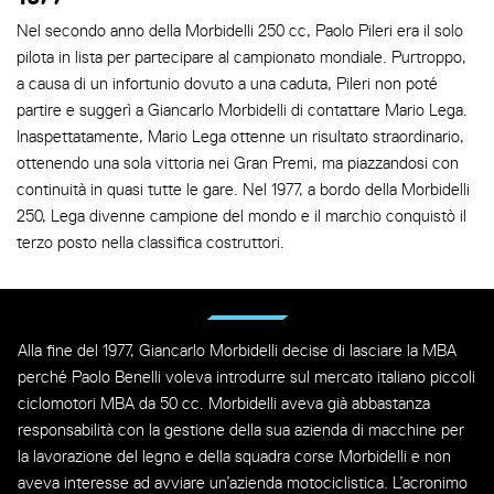
Nel secondo anno della Morbidelli 250 cc, Paolo Pileri era il solo
pilota in lista per partecipare al campionato mondiale. Purtroppo,
a causa di un infortunio dovuto a una caduta, Pileri non poté
partire e suggerì a Giancarlo Morbidelli di contattare Mario Lega.
Inaspettatamente, Mario Lega ottenne un risultato straordinario,
ottenendo una sola vittoria nei Gran Premi, ma piazzandosi con
continuità in quasi tutte le gare. Nel 1977, a bordo della Morbidelli
250, Lega divenne campione del mondo e il marchio conquistò il
terzo posto nella classifica costruttori.
Alla fine del 1977, Giancarlo Morbidelli decise di lasciare la MBA
perché Paolo Benelli voleva introdurre sul mercato italiano piccoli
ciclomotori MBA da 50 cc. Morbidelli aveva già abbastanza
responsabilità con la gestione della sua azienda di macchine per
la lavorazione del legno e della squadra corse Morbidelli e non
aveva interesse ad avviare un’azienda motociclistica. L’acronimo