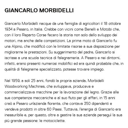
GIANCARLO MORBIDELLI
Giancarlo Morbidelli nacque da una famiglia di agricoltori il 18 ottobre
1934 a Pesaro, in Italia. Crebbe con vicini come Benelli e Motobi che,
con il loro Reparto Corse fecero la storia non solo dello sviluppo dei
motori, ma anche delle competizioni. La prima moto di Giancarlo fu
una Alpino, che modificò con le limitate risorse a sua disposizione per
migliorarne le prestazioni. Su suggerimento del padre, Giancarlo si
iscrisse a una scuola tecnica di falegnameria. A Pesaro e nei dintorni,
infatti, erano presenti numerosi mobilifici ed era quindi probabile che, in
qualità di falegname specializzato, potesse trovare impiego.
Nel 1959, a soli 25 anni, fondò la propria azienda, Morbidelli
Woodworking Machines, che sviluppava, produceva e
commercializzava macchine per la lavorazione del legno. Grazie alle
sue competenze meccaniche e al suo fiuto per gli affari, in 15 anni
creò a Pesaro un’azienda fiorente, che contava 350 dipendenti e
vendeva prodotti in oltre 60 Paesi. Tuttavia, l’energia di Giancarlo era
inesauribile e, per questo, oltre a gestire la sua azienda perseguì la sua
più grande passione: le motociclette.