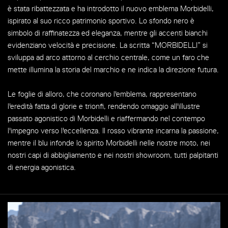
è stata ribattezzata e ha introdotto il nuovo emblema Morbidelli,
ispirato al suo ricco patrimonio sportivo. Lo sfondo nero è
simbolo di raffinatezza ed eleganza, mentre gli accenti bianchi
evidenziano velocità e precisione. La scritta “MORBIDELLI” si
sviluppa ad arco attorno al cerchio centrale, come un faro che
mette illumina la storia del marchio e ne indica la direzione futura.
Le foglie di alloro, che coronano l'emblema, rappresentano
l'eredità fatta di glorie e trionfi, rendendo omaggio all'illustre
passato agonistico di Morbidelli e riaffermando nel contempo
l'impegno verso l'eccellenza. Il rosso vibrante incarna la passione,
mentre il blu infonde lo spirito Morbidelli nelle nostre moto, nei
nostri capi di abbigliamento e nei nostri showroom, tutti palpitanti
di energia agonistica.