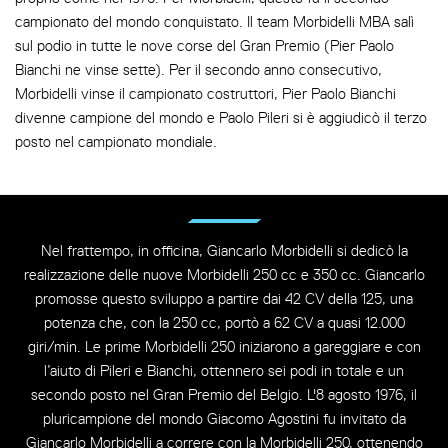
campionato del mondo conquistato. Il team Morbidelli MBA salì
sul podio in tutte le nove corse del Gran Premio (Pier Paolo
Bianchi ne vinse sette). Per il secondo anno consecutivo,
Morbidelli vinse il campionato costruttori, Pier Paolo Bianchi
divenne campione del mondo e Paolo Pileri si è aggiudicò il terzo
posto nel campionato mondiale.
Nel frattempo, in officina, Giancarlo Morbidelli si dedicò la
realizzazione delle nuove Morbidelli 250 cc e 350 cc. Giancarlo
promosse questo sviluppo a partire dai 42 CV della 125, una
potenza che, con la 250 cc, portò a 62 CV a quasi 12.000
giri/min. Le prime Morbidelli 250 iniziarono a gareggiare e con
l’aiuto di Pileri e Bianchi, ottennero sei podi in totale e un
secondo posto nel Gran Premio del Belgio. L'8 agosto 1976, il
pluricampione del mondo Giacomo Agostini fu invitato da
Giancarlo Morbidelli a correre con la Morbidelli 250, ottenendo