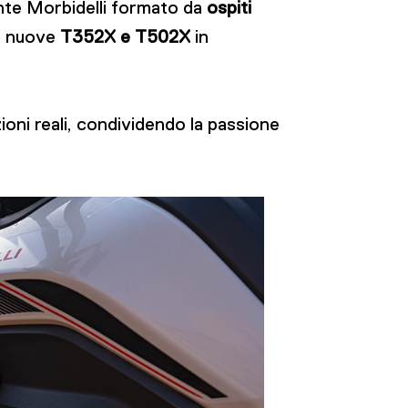
ente Morbidelli formato da
ospiti
e nuove
T352X e T502X
in
oni reali, condividendo la passione