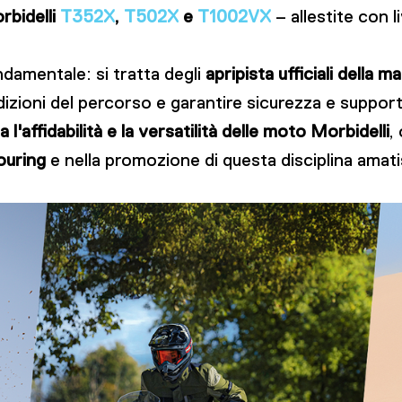
rbidelli
T352X
,
T502X
e
T1002VX
– allestite con l
ondamentale: si tratta degli
apripista ufficiali della 
dizioni del percorso e garantire sicurezza e supporto
 l'affidabilità e la versatilità delle moto Morbidelli
,
ouring
e nella promozione di questa disciplina amat