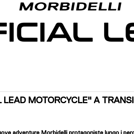
AL LEAD MOTORCYCLE" A TRAN
nuove adventure Morbidelli protagoniste lungo i per