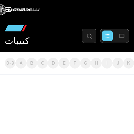
الموديلات
كتيبات
0-9
A
B
C
D
E
F
G
H
I
J
K