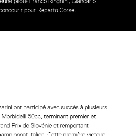
jeune pilote Franco Ringhini, Giancarlo
à concourir pour Reparto Corse.
zarini ont participé avec succès à plusieurs
 Morbidelli 50cc, terminant premier et
and Prix de Slovénie et remportant
ampionnat italien. Cette première victoire