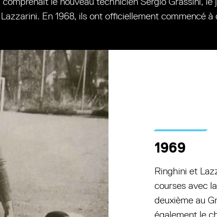
, comprenait le nouveau technicien Sergio Grassini, le 
o Lazzarini. En 1968, ils ont officiellement commencé 
1969
Ringhini et Laz
courses avec la
deuxième au Gr
également le ch