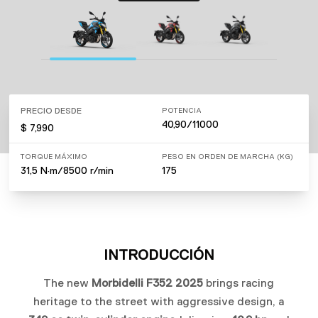
PRECIO DESDE
POTENCIA
40,90/11000
$ 7,990
TORQUE MÁXIMO
PESO EN ORDEN DE MARCHA (KG)
31,5 N·m/8500 r/min
175
INTRODUCCIÓN
The new
Morbidelli F352 2025
brings racing
heritage to the street with aggressive design, a