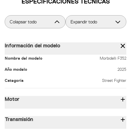
ESPECIFICACIONES TÉCNICAS
Colapsar todo
Expandir todo
Información del modelo
Nombre del modelo
Morbidelli F352
Año modelo
2025
Categoría
Street Fighter
Motor
Desplazamiento (c.c)
349,2
Tipo
2 cilindros/4 tiempos/8 válvulas
Orificio
Transmisión