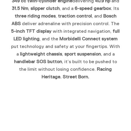
349 cc twin-cylinder engine
delivering
40.9 hp
and
31.5 Nm
,
slipper clutch
, and a
6-speed gearbox
. Its
three riding modes
,
traction control
, and
Bosch
ABS
deliver adrenaline with precision control. The
5-inch TFT display
with integrated navigation,
full
LED lighting
, and the
Morbidelli Connect system
put technology and safety at your fingertips. With
a
lightweight chassis
,
sport suspension
, and a
handlebar SOS button
, it’s built to be pushed to
the limit without losing confidence.
Racing
Heritage. Street Born.